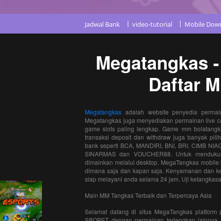
Jadwal Bank
video-tutorial
Mobile Dow
Megatangkas -
Daftar 
Megatangkas
adalah website penyedia permain
Megatangkas juga menyediakan permainan live casin
game slots paling lengkap. Game mm bolatangka
transaksi deposit dan withdraw juga banyak pi
bank seperti BCA, MANDIRI, BNI, BRI, CIMB NI
SINARMAS dan VOUCHER88. Untuk mendukung m
dimainkan melalui desktop. MegaTangkas mobile k
dimana saja dan kapan saja. Kenyamanan dan kea
siap melayani anda selama 24 jam. Uji ketangka
Main MM Tangkas Terbaik dan Terpercaya Asia
Selamat datang di situs MegaTangkas platform p
SBOBET dengan permainan terlengkap lainnya sepe