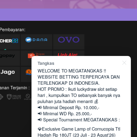
 Pembayaran:
Tangkas
WELCOME TO MEGATANGKAS !!
WEBSITE BETTING TERPERCAYA DAN
TERLENGKAP DI INDONESIA.
nan Terjamin :
Dukungan Perangkat :
HOT PROMO : Ikuti luckydraw slot setiap
hari , kumpulkan TO sebanyak banyak nya
puluhan juta hadiah menanti 💰
📢 Minimal Deposit Rp. 10.000,-
📢 Minimal WD Rp. 25.000,-
📢 Special Tournament MEGATANGKAS :
💎Exclusive Game Lamp of Cornucopia Ttl
Hadiah Rp 180JT (23 Juli - 23 Agust'26)