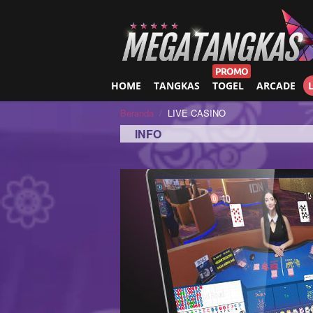
PROMO
HOME
TANGKAS
TOGEL
ARCADE
Beranda
LIVE CASINO
INFO